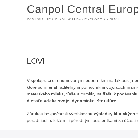
S
Canpol Central Euro
k
i
VÁŠ PARTNER V OBLASTI KOJENECKÉHO ZBOŽÍ
p
t
o
c
o
n
LOVI
t
e
n
V spolupráci s renomovanými odborníkmi na laktáciu, n
t
ktoré sú nnenahraditeľnými pomocníkmi dojčiacich mamič
materského mlieka, fľaše a cumlíky na fľašu k podávaniu
dieťaťa vďaka svojej dynamickej štruktúre.
Zárukou bezpečnosti výrobkov sú
výsledky klinických 
poradniach s lekármi i pôrodnými asistentkami za účasti