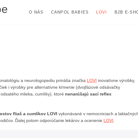
pe
O NÁS
CANPOL BABIES
LOVI
B2B E-SH
eonatológiu a neurologopediu prináša značka
LOVI
inovatívne výrobky,
iek i výrobky pre alternatívne kŕmenie (dvojfázové odsávačky
 odsatého mlieka, cumlíky), ktoré
nenarúšajú sací reflex
testov fliaš a cumlíkov LOVI
vykonávané v nemocniciach a laktačnýc
 rodičov. Ďalej potom odporúčanie lekárov a ocenenie
LOVI
.